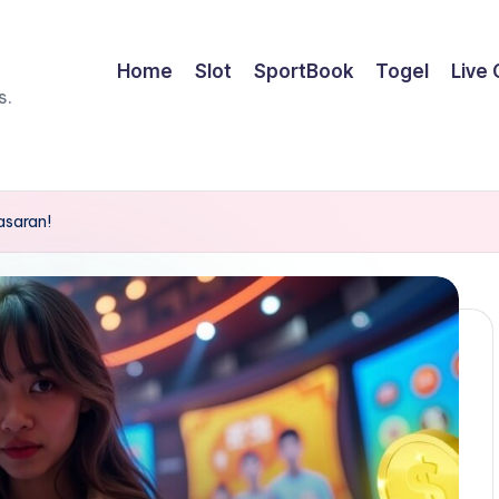
Home
Slot
SportBook
Togel
Live 
s.
asaran!