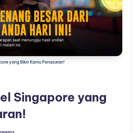
apore yang Bikin Kamu Penasaran!
gel Singapore yang
aran!
mments