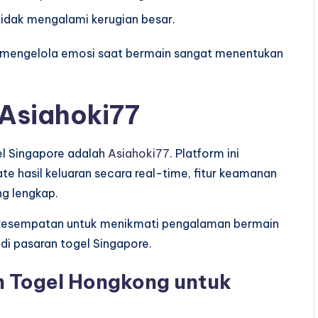
tidak mengalami kerugian besar.
mengelola emosi saat bermain sangat menentukan
 Asiahoki77
el Singapore adalah
Asiahoki77
. Platform ini
 hasil keluaran secara real-time, fitur keamanan
ng lengkap.
kesempatan untuk menikmati pengalaman bermain
i pasaran togel Singapore.
n Togel Hongkong untuk