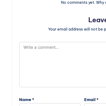
No comments yet. Why do
Leav
Your email address will not be p
Name
*
Email
*