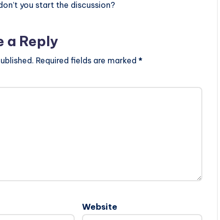
n’t you start the discussion?
e a Reply
ublished.
Required fields are marked
*
Website