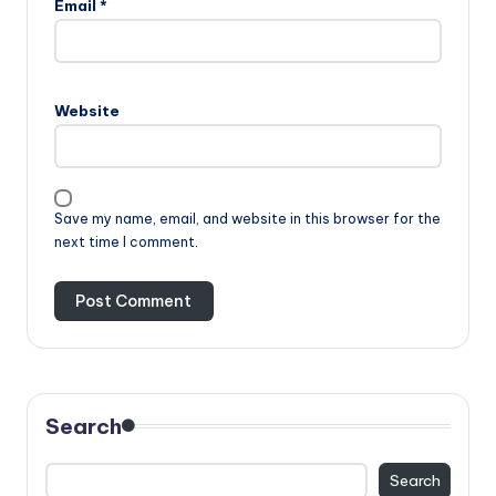
Email
*
Website
Save my name, email, and website in this browser for the
next time I comment.
Search
Search