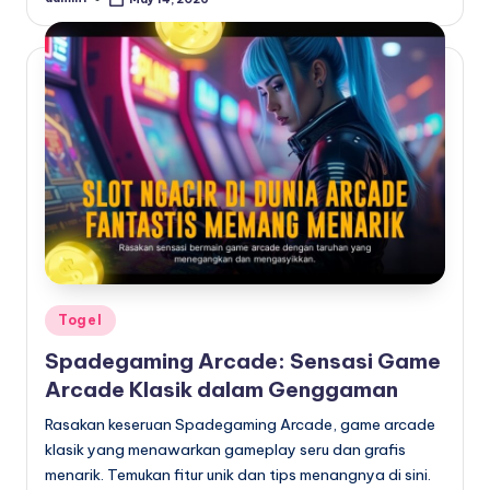
Posted
by
Posted
Togel
in
Spadegaming Arcade: Sensasi Game
Arcade Klasik dalam Genggaman
Rasakan keseruan Spadegaming Arcade, game arcade
klasik yang menawarkan gameplay seru dan grafis
menarik. Temukan fitur unik dan tips menangnya di sini.