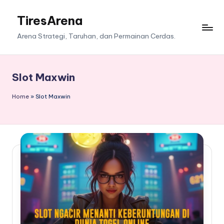
TiresArena
Skip
to
Arena Strategi, Taruhan, dan Permainan Cerdas.
content
Slot Maxwin
Home
»
Slot Maxwin