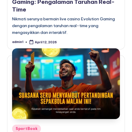
Gaming: Pengalaman Taruhan Real-
Time
Nikmati serunya bermain live casino Evolution Gaming
dengan pengalaman taruhan real-time yang
mengasyikkan dan interaktif.
admin1
April 12, 2026
Posted
by
Posted
SportBook