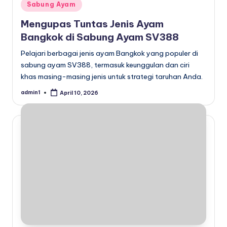
Posted
Sabung Ayam
in
Mengupas Tuntas Jenis Ayam
Bangkok di Sabung Ayam SV388
Pelajari berbagai jenis ayam Bangkok yang populer di
sabung ayam SV388, termasuk keunggulan dan ciri
khas masing-masing jenis untuk strategi taruhan Anda.
admin1
April 10, 2026
Posted
by