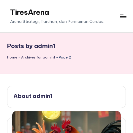
TiresArena
Skip
to
Arena Strategi, Taruhan, dan Permainan Cerdas.
content
Posts by admin1
Home
»
Archives for admin1
»
Page 2
About admin1