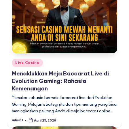
Posted
Live Casino
in
Menaklukkan Meja Baccarat Live di
Evolution Gaming: Rahasia
Kemenangan
Temukan rahasia bermain baccarat live dari Evolution
Gaming. Pelajari strategi jitu dan tips menang yang bisa
meningkatkan peluang Anda di meja baccarat online.
admin1
April 25, 2026
Posted
by