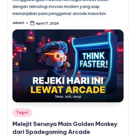
dengan teknologi inovasi modern yang siap
memanjakan para penggemar arcade masa kini.
admin1
April 17, 2026
Posted
by
Posted
Togel
in
Melejit Serunya Main Golden Monkey
dari Spadegaming Arcade