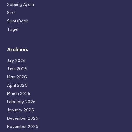
Sabung Ayam
Slot
SportBook
Togel
Archives
July 2026
June 2026
May 2026
April 2026
March 2026
February 2026
January 2026
December 2025
November 2025