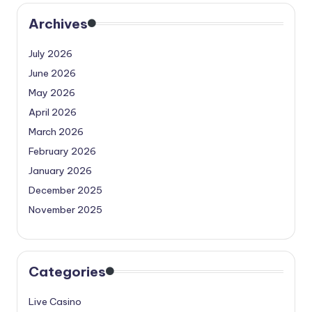
Archives
July 2026
June 2026
May 2026
April 2026
March 2026
February 2026
January 2026
December 2025
November 2025
Categories
Live Casino