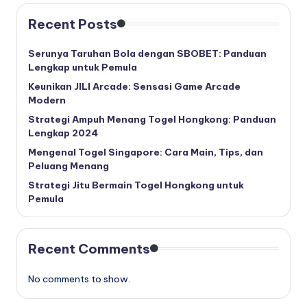
Recent Posts
Serunya Taruhan Bola dengan SBOBET: Panduan
Lengkap untuk Pemula
Keunikan JILI Arcade: Sensasi Game Arcade
Modern
Strategi Ampuh Menang Togel Hongkong: Panduan
Lengkap 2024
Mengenal Togel Singapore: Cara Main, Tips, dan
Peluang Menang
Strategi Jitu Bermain Togel Hongkong untuk
Pemula
Recent Comments
No comments to show.