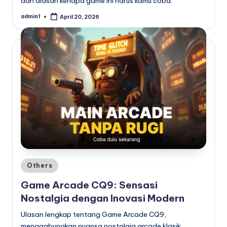
dan alasan kenapa game ini harus kamu coba.
admin1
April 20, 2026
Posted
by
Posted
Others
in
Game Arcade CQ9: Sensasi
Nostalgia dengan Inovasi Modern
Ulasan lengkap tentang Game Arcade CQ9,
menggabungkan nuansa nostalgia arcade klasik