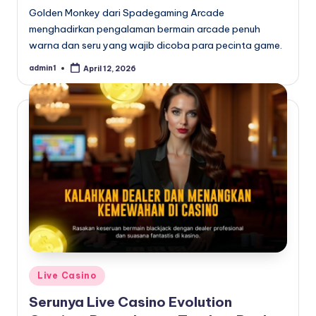
Golden Monkey dari Spadegaming Arcade
menghadirkan pengalaman bermain arcade penuh
warna dan seru yang wajib dicoba para pecinta game.
admin1
April 12, 2026
Posted
by
Posted
Live Casino
in
Serunya Live Casino Evolution