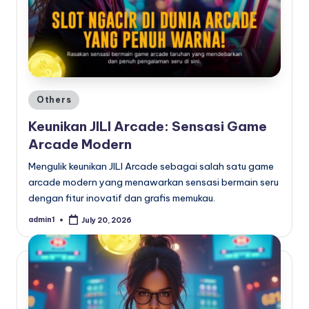
Posted
Others
in
Keunikan JILI Arcade: Sensasi Game
Arcade Modern
Mengulik keunikan JILI Arcade sebagai salah satu game
arcade modern yang menawarkan sensasi bermain seru
dengan fitur inovatif dan grafis memukau.
admin1
July 20, 2026
Posted
by