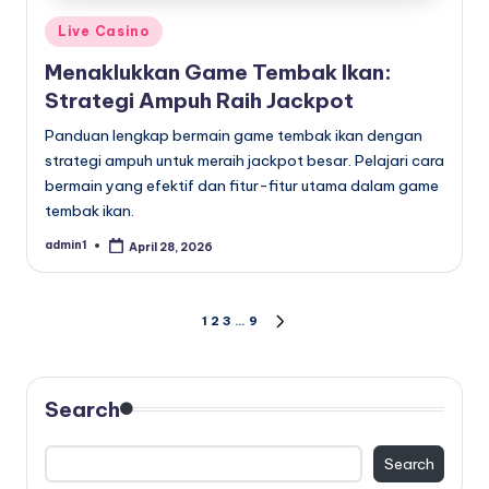
Posted
Live Casino
in
Menaklukkan Game Tembak Ikan:
Strategi Ampuh Raih Jackpot
Panduan lengkap bermain game tembak ikan dengan
strategi ampuh untuk meraih jackpot besar. Pelajari cara
bermain yang efektif dan fitur-fitur utama dalam game
tembak ikan.
admin1
April 28, 2026
Posted
by
Posts
1
2
3
…
9
NEXT
PAGE
pagination
Search
Search