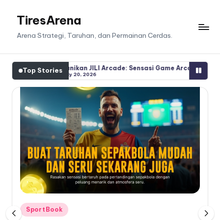
TiresArena
Skip
to
Arena Strategi, Taruhan, dan Permainan Cerdas.
content
nikan JILI Arcade: Sensasi Game Arcade Modern
Strategi A
Top Stories
y 20, 2026
July 14, 2026
Posted
SportBook
in