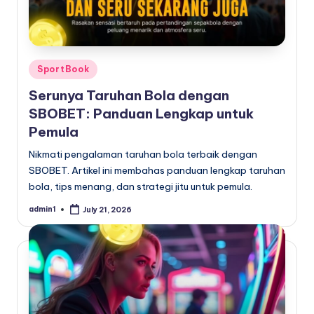
Posted
SportBook
in
Serunya Taruhan Bola dengan
SBOBET: Panduan Lengkap untuk
Pemula
Nikmati pengalaman taruhan bola terbaik dengan
SBOBET. Artikel ini membahas panduan lengkap taruhan
bola, tips menang, dan strategi jitu untuk pemula.
admin1
July 21, 2026
Posted
by