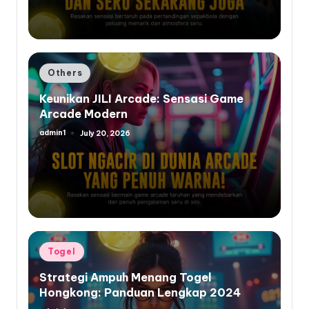
Posted
Others
in
Keunikan JILI Arcade: Sensasi Game
Arcade Modern
admin1
July 20, 2026
Posted
by
Posted
Togel
in
Strategi Ampuh Menang Togel
Hongkong: Panduan Lengkap 2024