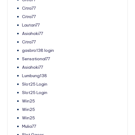
Citra77
Citra77
Lautan77
Asiahoki77
Citra77
gasbro138 login
Sensational77
Asiahoki77
Lumbung138
Slot25 Login
Slot25 Login
Win25
Win25
Win25
Mulia77
Slot Gacor