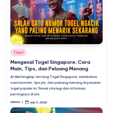
Posted
Togel
in
Mengenal Togel Singapore: Cara
Main, Tips, dan Peluang Menang
Artikel lengkap tentang Togel Singapore, membahas
cara bermain, tips jitu, dan peluang menang di pasaran
togel populer ini. Simak strategi dan informasi
pentingnya di sini.
admin1
July 11, 2026
Posted
by