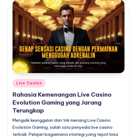
Posted
Live Casino
in
Rahasia Kemenangan Live Casino
Evolution Gaming yang Jarang
Terungkap
Mengulik keunggulan dan trik menang Live Casino
Evolution Gaming, salah satu penyedia live casino
terbaik. Pelajari bagaimana strategi yang tepat bisa